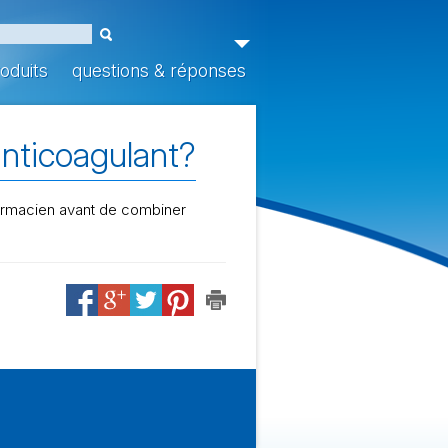
oduits
questions & réponses
anticoagulant?
armacien avant de combiner