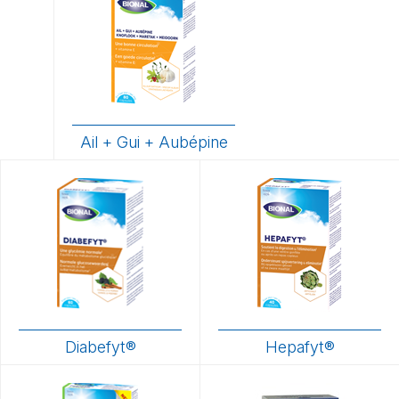
Ail + Gui + Aubépine
Diabefyt®
Hepafyt®