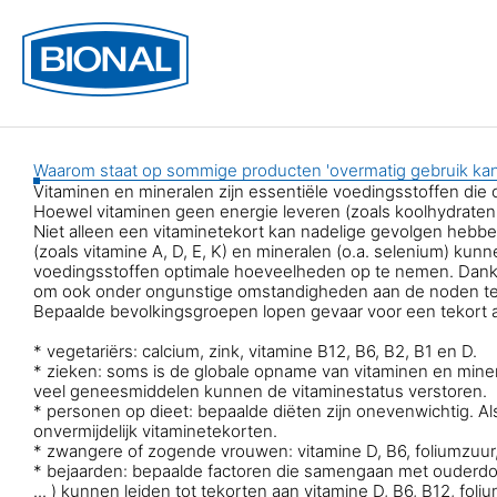
Waarom staat op sommige producten 'overmatig gebruik kan
Vitaminen en mineralen zijn
essentiële voedingsstoffen
die 
Hoewel vitaminen geen energie leveren (zoals koolhydraten, 
Niet alleen een vitaminetekort kan nadelige gevolgen hebb
(zoals vitamine A, D, E, K) en mineralen (o.a. selenium) kun
voedingsstoffen
optimale hoeveelheden
op te nemen. Dankz
om ook onder ongunstige omstandigheden aan de noden te
Bepaalde bevolkingsgroepen lopen gevaar voor een tekort 
*
vegetariërs:
calcium, zink, vitamine B12, B6, B2, B1 en D.
*
zieken:
soms is de globale opname van vitaminen en mineral
veel geneesmiddelen kunnen de vitaminestatus verstoren.
*
personen op dieet:
bepaalde diëten zijn onevenwichtig. Al
onvermijdelijk vitaminetekorten.
*
zwangere of zogende vrouwen:
vitamine D, B6, foliumzuur
*
bejaarden:
bepaalde factoren die samengaan met ouderdom 
... ) kunnen leiden tot tekorten aan vitamine D, B6, B12, foli