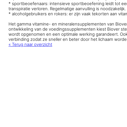
*
sportbeoefenaars:
intensieve sportbeoefening leidt tot 
transpiratie verloren. Regelmatige aanvulling is noodzakelijk.
*
alcoholgebruikers en rokers:
er zijn vaak tekorten aan vita
Het gamma vitamine- en mineralensupplementen van Biover 
ontwikkeling van de voedingssupplementen kiest Biover stee
wordt opgenomen en een optimale werking garandeert. Ook 
verbinding zodat ze sneller en beter door het lichaam wor
« Terug naar overzicht