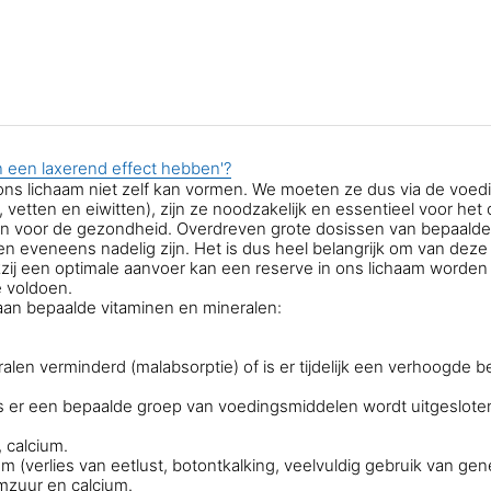
 een laxerend effect hebben'?
ons lichaam niet zelf kan vormen. We moeten ze dus via de voe
vetten en eiwitten), zijn ze noodzakelijk en essentieel voor het
en voor de gezondheid. Overdreven grote dosissen van bepaalde
nen eveneens nadelig zijn. Het is dus heel belangrijk om van deze
ij een optimale aanvoer kan een reserve in ons lichaam worde
 voldoen.
aan bepaalde vitaminen en mineralen:
en verminderd (malabsorptie) of is er tijdelijk een verhoogde 
s er een bepaalde groep van voedingsmiddelen wordt uitgesloten
, calcium.
(verlies van eetlust, botontkalking, veelvuldig gebruik van ge
umzuur en calcium.