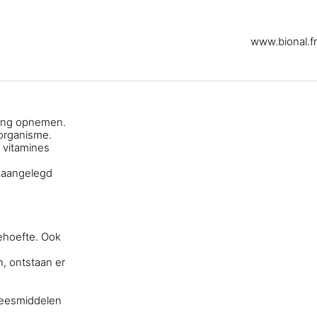
www.bional.fr
ding opnemen.
 organisme.
 vitamines
n aangelegd
behoefte. Ook
, ontstaan er
neesmiddelen